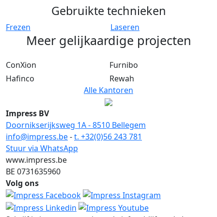
Gebruikte technieken
Frezen
Laseren
Meer gelijkaardige projecten
ConXion
Furnibo
Hafinco
Rewah
Alle Kantoren
Impress BV
Doornikserijksweg 1A - 8510 Bellegem
info@impress.be
-
t. +32(0)56 243 781
Stuur via WhatsApp
www.impress.be
BE 0731635960
Volg ons