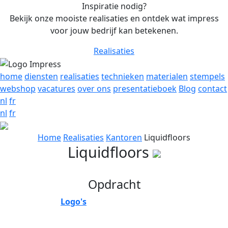
Inspiratie nodig?
Bekijk onze mooiste realisaties en ontdek wat impress
voor jouw bedrijf kan betekenen.
Realisaties
home
diensten
realisaties
technieken
materialen
stempels
webshop
vacatures
over ons
presentatieboek
Blog
contact
nl
fr
nl
fr
Home
Realisaties
Kantoren
Liquidfloors
Liquidfloors
Opdracht
Logo's